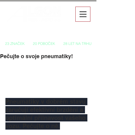
Autorizovaný prodej a servis vozů
23 ZNAČEK
20 POBOČEK
28 LET NA TRHU
Pečujte o svoje pneumatiky!
Pneumatiky v dobrém stavu 
zaručují efektivní brzdění a 
optimální přilnavost vašeho 
vozu. Pečujte o ně.