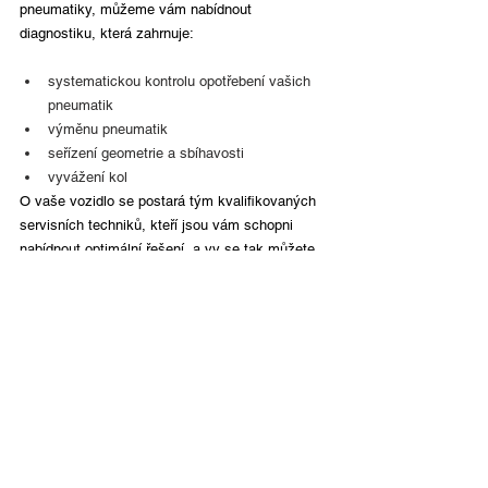
pneumatiky, můžeme vám nabídnout 
diagnostiku, která zahrnuje:
systematickou kontrolu opotřebení vašich 
pneumatik
výměnu pneumatik
seřízení geometrie a sbíhavosti
vyvážení kol
O vaše vozidlo se postará tým kvalifikovaných 
servisních techniků, kteří jsou vám schopni 
nabídnout optimální řešení, a vy se tak můžete 
spolehnout na perfektní výsledek.
KONTAKTUJTE NÁS