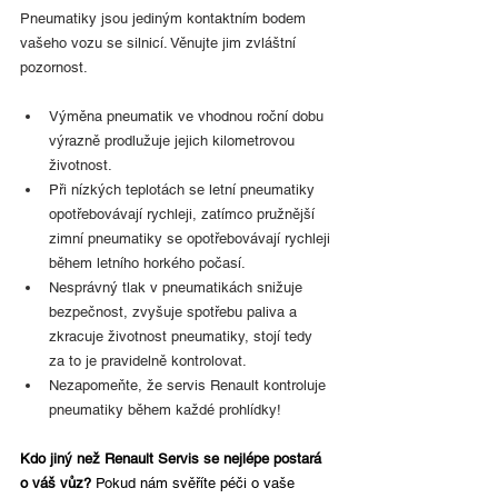
Pneumatiky jsou jediným kontaktním bodem 
vašeho vozu se silnicí. Věnujte jim zvláštní 
pozornost.
Výměna pneumatik ve vhodnou roční dobu 
výrazně prodlužuje jejich kilometrovou 
životnost.
Při nízkých teplotách se letní pneumatiky  
opotřebovávají rychleji, zatímco pružnější 
zimní pneumatiky se opotřebovávají rychleji 
během letního horkého počasí.
Nesprávný tlak v pneumatikách snižuje 
bezpečnost, zvyšuje spotřebu paliva a 
zkracuje životnost pneumatiky, stojí tedy 
za to je pravidelně kontrolovat.
Nezapomeňte, že servis Renault kontroluje 
pneumatiky během každé prohlídky!
Kdo jiný než Renault Servis se nejlépe postará 
o váš vůz? 
Pokud nám svěříte péči o vaše 