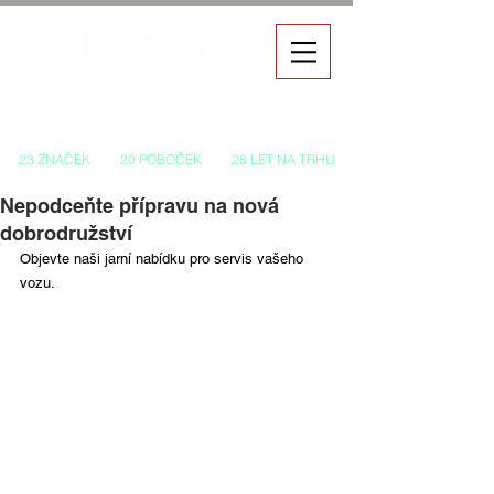
Autorizovaný prodej a servis vozů
23 ZNAČEK
20 POBOČEK
28 LET NA TRHU
Nepodceňte přípravu na nová
dobrodružství
Objevte naši jarní nabídku pro servis vašeho 
vozu.