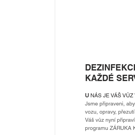
DEZINFEKCE
KAŽDÉ SER
U
 NÁS JE VÁŠ VŮZ
Jsme připraveni, aby
vozu, opravy, přezut
Váš vůz nyní připrav
programu ZÁRUKA K