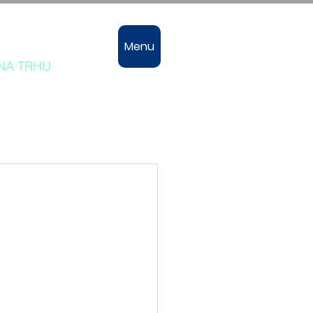
vozů
Menu
 NA TRHU