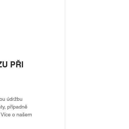
U PŘI 
nou údržbu 
ty, případně 
. Více o našem 