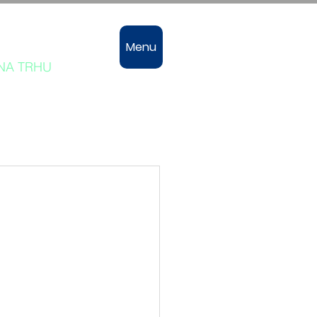
vozů
Menu
 NA TRHU