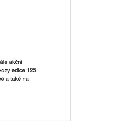
ále akční 
vozy 
edice 125 
ce 
a také na 