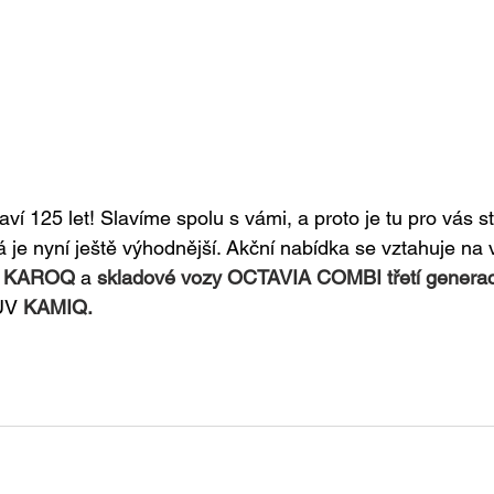
ví 125 let! Slavíme spolu s vámi, a proto je tu pro vás st
á je nyní ještě výhodnější. Akční nabídka se vztahuje na 
, KAROQ 
a 
skladové vozy OCTAVIA COMBI třetí genera
UV 
KAMIQ.