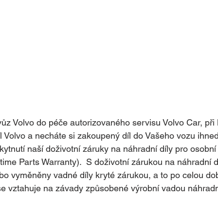
 vůz Volvo do péče autorizovaného servisu Volvo Car, při 
díl Volvo a necháte si zakoupený díl do Vašeho vozu ihne
kytnutí naší doživotní záruky na náhradní díly pro osobn
time Parts Warranty).  S doživotní zárukou na náhradní d
o vyměněny vadné díly kryté zárukou, a to po celou dob
 se vztahuje na závady způsobené výrobní vadou náhradn