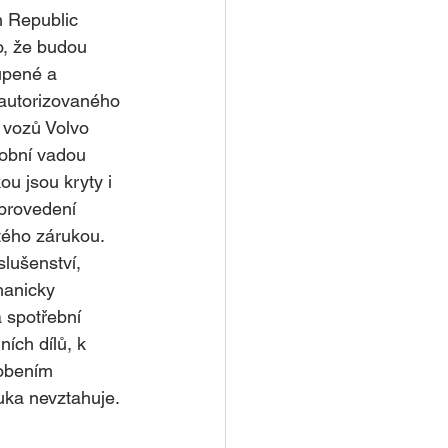
 Republic 
o, že budou 
upené a 
autorizovaného 
 vozů Volvo 
obní vadou 
ou jsou kryty i 
provedení 
tého zárukou. 
lušenství, 
anicky 
 spotřební 
ích dílů, k 
obením 
uka nevztahuje.