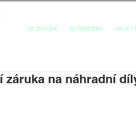
Autorizovaný prodej a servis 
23 ZNAČEK
20 POBOČEK
28 LET
í záruka na náhradní díl