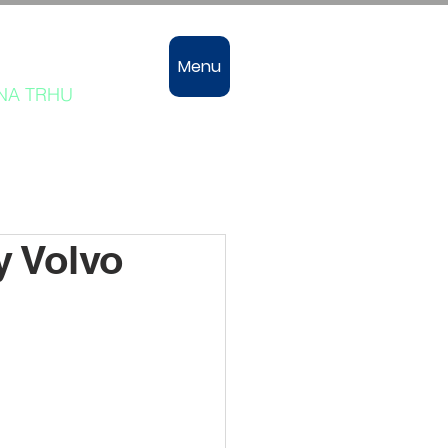
vozů
Menu
 NA TRHU
y Volvo