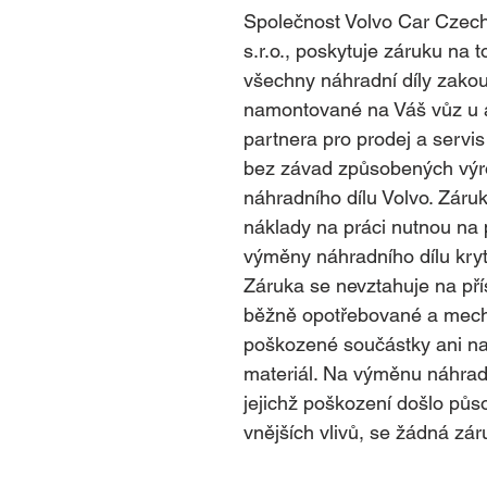
Společnost Volvo Car Czech
s.r.o., poskytuje záruku na t
všechny náhradní díly zako
namontované na Váš vůz u 
partnera pro prodej a servis
bez závad způsobených výr
náhradního dílu Volvo. Záruk
náklady na práci nutnou na 
výměny náhradního dílu kry
Záruka se nevztahuje na přís
běžně opotřebované a mech
poškozené součástky ani na
materiál. Na výměnu náhradn
jejichž poškození došlo půs
vnějších vlivů, se žádná zár