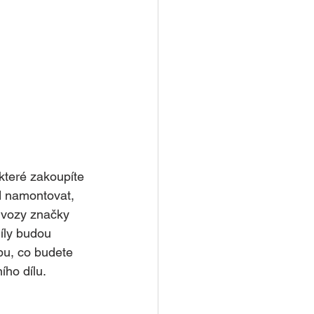
které zakoupíte 
d namontovat, 
í vozy značky 
íly budou 
u, co budete 
ího dílu.