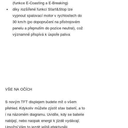
(funkce E-Coasting a E-Breaking)
díky rozšířené funkci Start&Stop lze 
vypnout spalovací motor v rychlostech do 
30 km/h (po dopopručení na přístrojovém 
panelu a přepnutím do pozice neutral), což 
významně přispívá k úspoře paliva
VŠE NA OČÍCH
S novým TFT displejem budete mít o všem 
přehled. Kdykoliv můžete zjistit stav baterií, a to 
i na názorném diagramu. Uvidíte, kdy se baterie 
nabíjejí, nebo naopak energii k jízdě vydávají. 
Umožní Vám to jezdit ještě efektivněji.