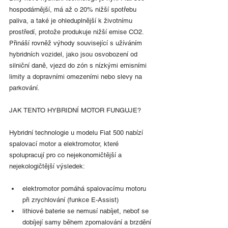
hospodárnější, má až o 20% nižší spotřebu 
paliva, a také je ohleduplnější k životnímu 
prostředí, protože produkuje nižší emise CO2. 
Přináší rovněž výhody související s užíváním 
hybridních vozidel, jako jsou osvobození od 
silniční daně, vjezd do zón s nízkými emisními 
limity a dopravními omezeními nebo slevy na 
parkování.
JAK TENTO HYBRIDNÍ MOTOR FUNGUJE?
Hybridní technologie u modelu Fiat 500 nabízí 
spalovací motor a elektromotor, které 
spolupracují pro co nejekonomičtější a 
nejekologičtější výsledek:
elektromotor pomáhá spalovacímu motoru 
při zrychlování (funkce E-Assist)
lithiové baterie se nemusí nabíjet, neboť se 
dobíjejí samy během zpomalování a brzdění 