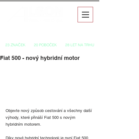
Autorizovaný prodej a servis vozů
23 ZNAČEK
20 POBOČEK
28 LET NA TRHU
Fiat 500 - nový hybridní motor
Objevte nový způsob cestování a všechny další 
výhody, které přináší Fiat 500 s novým 
hybridním motorem.
Díky nové hybridní technologii je nyní Fiat 500 