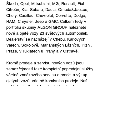
Škoda, Opel, Mitsubishi, MG, Renault, Fiat,
Citroën, Kia, Subaru, Dacia, Omoda&Jaecoo,
Chery, Cadillac, Chevrolet, Corvette, Dodge,
RAM, Chrysler, Jeep a GMC. Celkem tedy v
portfoliu skupiny ALGON GROUP naleznete
nové a ojeté vozy 23 světových automobilek.
Dealerství se nacházejí v Chebu, Karlových
Varech, Sokolově, Mariánských Lázních, Plzni,
Praze, v Tuklatech u Prahy a v Ostravě.
Kromě prodeje a servisu nových vozů jsou
samozřejmostí také kompletní poprodejní služby
včetně značkového servisu a prodej a výkup
ojetých vozů, včetně komisního prodeje. Naši
vyškolení odborníci umí nabídnout velmi
zajímavou cenu a zároveň poradit při výběru
financování či pojištění vašeho budoucího vozu.
Skupina zaměstnává ve svých 20 dealerstvích
přes 300 zaměstnanců. Díky silnému
ekonomickému zázemí je schopna realizovat
kromě prodeje koncovým zákazníkům i velké
fleetové obchody.