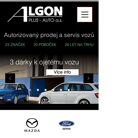
Autorizovaný prodej a servis vozů
23 ZNAČEK
20 POBOČEK
28 LET NA TRHU
3 dárky k ojetému vozu
Více info