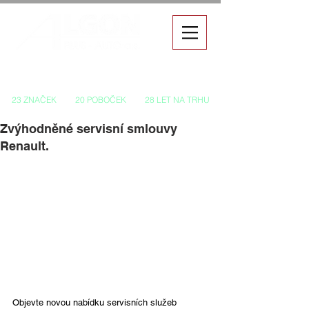
Autorizovaný prodej a servis vozů
23 ZNAČEK
20 POBOČEK
28 LET NA TRHU
Zvýhodněné servisní smlouvy
Renault.
Objevte novou nabídku servisních služeb 