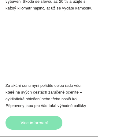
vybavení Škoda se slevou až 20 % a užijte si 
každý kilometr naplno, ať už se vydáte kamkoliv.
Za akční cenu nyní pořídíte celou řadu věcí, 
které na svých cestách zaručeně oceníte – 
cyklistické oblečení nebo třeba nosič kol. 
Připraveny jsou pro Vás také výhodné balíčky.
Více informací