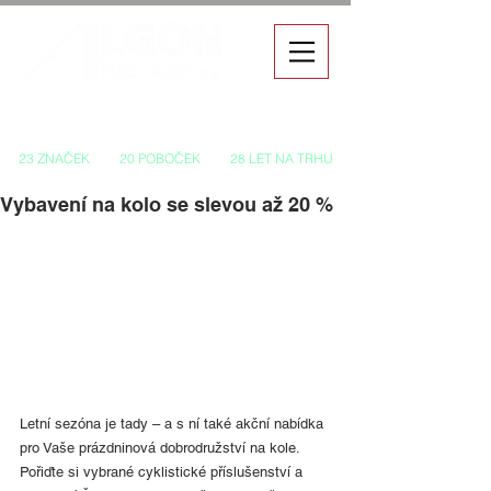
Autorizovaný prodej a servis vozů
23 ZNAČEK
20 POBOČEK
28 LET NA TRHU
Vybavení na kolo se slevou až 20 %
Letní sezóna je tady – a s ní také akční nabídka 
pro Vaše prázdninová dobrodružství na kole. 
Pořiďte si vybrané cyklistické příslušenství a 