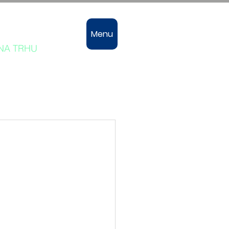
vozů
Menu
 NA TRHU