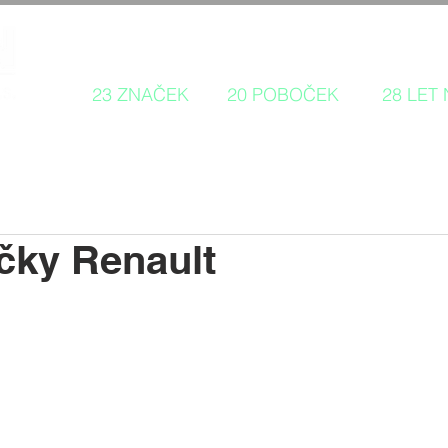
Autorizovaný prodej a servis 
23 ZNAČEK
20 POBOČEK
28 LET
čky Renault