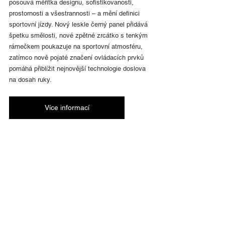
posouvá měřítka designu, sofistikovanosti, 
prostornosti a všestrannosti – a mění definici 
sportovní jízdy. Nový leskle černý panel přidává 
špetku smělosti, nové zpětné zrcátko s tenkým 
rámečkem poukazuje na sportovní atmosféru, 
zatímco nově pojaté značení ovládacích prvků 
pomáhá přiblížit nejnovější technologie doslova 
na dosah ruky.
Více informací