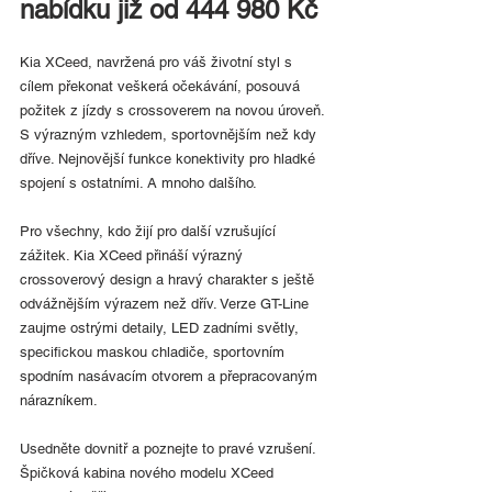
nabídku již od 444 980 Kč
Kia XCeed, navržená pro váš životní styl s 
cílem překonat veškerá očekávání, posouvá 
požitek z jízdy s crossoverem na novou úroveň. 
S výrazným vzhledem, sportovnějším než kdy 
dříve. Nejnovější funkce konektivity pro hladké 
spojení s ostatními. A mnoho dalšího.
Pro všechny, kdo žijí pro další vzrušující 
zážitek. Kia XCeed přináší výrazný 
crossoverový design a hravý charakter s ještě 
odvážnějším výrazem než dřív. Verze GT-Line 
zaujme ostrými detaily, LED zadními světly, 
specifickou maskou chladiče, sportovním 
spodním nasávacím otvorem a přepracovaným 
nárazníkem.
Usedněte dovnitř a poznejte to pravé vzrušení. 
Špičková kabina nového modelu XCeed 