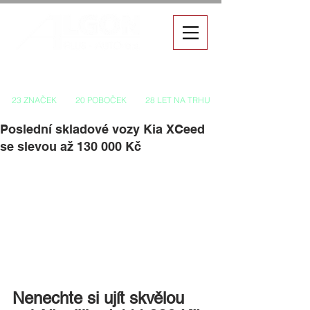
Autorizovaný prodej a servis vozů
23 ZNAČEK
20 POBOČEK
28 LET NA TRHU
Poslední skladové vozy Kia XCeed
se slevou až 130 000 Kč
Nenechte si ujít skvělou 