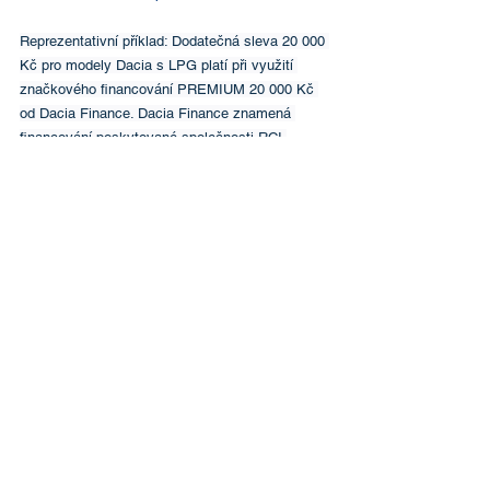
Reprezentativní příklad: Dodatečná sleva 20 000 
Kč pro modely Dacia s LPG platí při využití 
značkového financování PREMIUM 20 000 Kč 
od Dacia Finance. Dacia Finance znamená 
financování poskytované společnosti RCI 
Financial Services, s. r. o.
©
1995-2026
ALGON PLUS - AUTO, a.s.
TeamViewer
Vyrobila společnost
Agentura
Completely s.r.o.
oznamovatel.auto@algon.cz