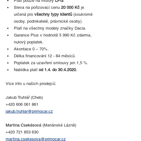
Platí pouze na motory 
LPG
.
Sleva na pořizovací cenu 
20 000 Kč
 je 
určená pro 
všechny typy klientů
 (soukromé 
osoby, podnikatelé, právnické osoby).
Platí na všechny modely značky Dacia.
Garance Plus v hodnotě 5 990 Kč zdarma, 
nulový poplatek.
Akontace 0 – 70%.
Délka financování 12 - 84 měsíců.
Poplatek za uzavření smlouvy jen 1,5 %.
Nabídka platí 
od 1.4. do 30.4.2020.
Více info u našich prodejců:
Jakub Truhlář (Cheb)
+420 606 061 861
jakub.truhlar@primocar.cz
Martina Csekésová
 (Mariánské Lázně)
+420 721 853 630
martina.csekesova@primocar.cz