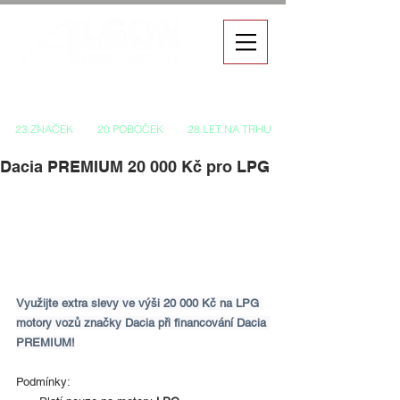
Autorizovaný prodej a servis vozů
23 ZNAČEK
20 POBOČEK
28 LET NA TRHU
Dacia PREMIUM 20 000 Kč pro LPG
Využijte extra slevy ve výši 20 000 Kč na LPG 
motory vozů značky Dacia při financování Dacia 
PREMIUM!
Podmínky: