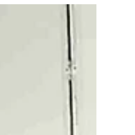
Palivo: elektro Stav vozu: perfektní Vaše cena: 898
000 Kč