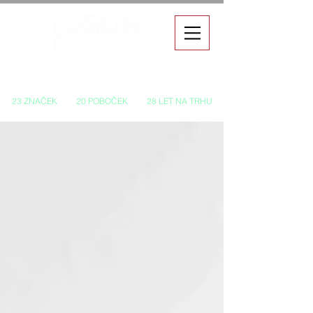
Autorizovaný prodej a servis vozů
23 ZNAČEK
20 POBOČEK
28 LET NA TRHU